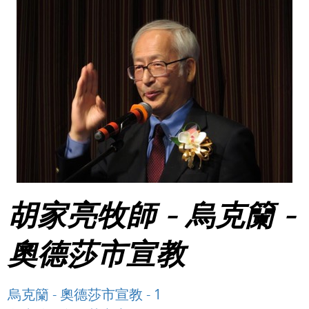
胡家亮牧師 - 烏克籣 -
奧德莎市宣教
烏克籣 - 奧德莎市宣教 - 1