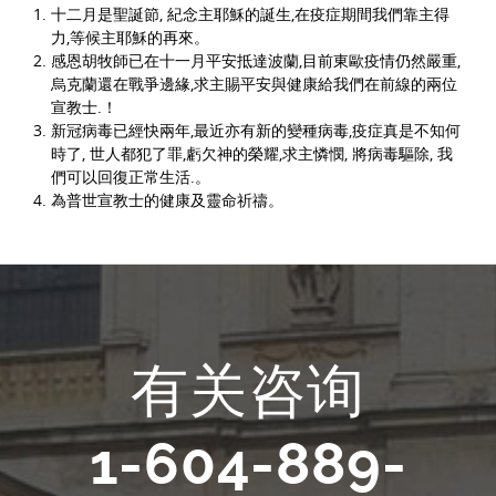
十二月是聖誕節, 紀念主耶穌的誕生,在疫症期間我們靠主得
力,等候主耶穌的再來。
感恩胡牧師已在十一月平安抵達波蘭,目前東歐疫情仍然嚴重,
烏克蘭還在戰爭邊緣,求主賜平安與健康給我們在前線的兩位
宣教士.！
新冠病毒已經快兩年,最近亦有新的變種病毒,疫症真是不知何
時了, 世人都犯了罪,虧欠神的榮耀,求主憐憫, 將病毒驅除, 我
們可以回復正常生活.。
為普世宣教士的健康及靈命祈禱。
有关咨询
1-604-889-