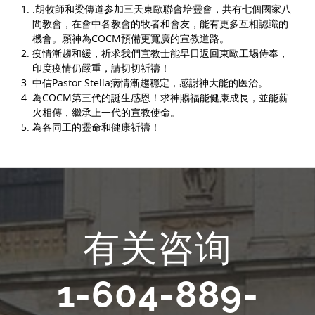
.胡牧師和梁傳道参加三天東歐聯會培靈會，共有七個國家八
間教會，在會中各教會的牧者和會友，能有更多互相認識的
機會。願神為COCM預備更寬廣的宣教道路。
疫情漸趨和緩，祈求我們宣教士能早日返回東歐工埸侍奉，
印度疫情仍嚴重，請切切祈禱！
中信Pastor Stella病情漸趨穩定，感謝神大能的医治。
為COCM第三代的誕生感恩！求神賜福能健康成長，並能薪
火相傳，繼承上一代的宣教使命。
為各同工的靈命和健康祈禱！
有关咨询
1-604-889-